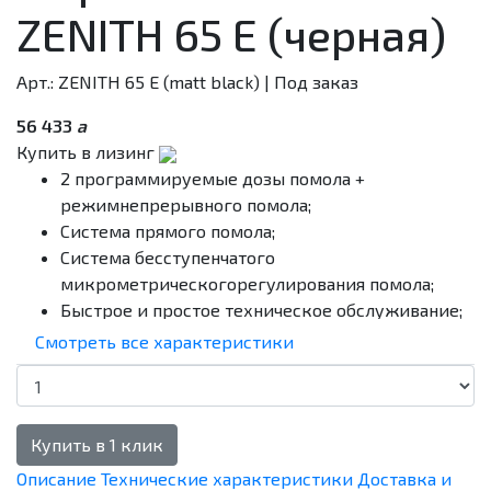
ZENITH 65 E (черная)
Арт.: ZENITH 65 E (matt black)
| Под заказ
56 433
a
Купить в лизинг
2 программируемые дозы помола +
режимнепрерывного помола;
Система прямого помола;
Система бесступенчатого
микрометрическогорегулирования помола;
Быстрое и простое техническое обслуживание;
Счeтчик доз кофе;
Смотреть все характеристики
Высокоскоростная система дозирования;
Подсветка держателя фильтра.
Купить в 1 клик
Описание
Технические характеристики
Доставка и