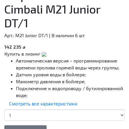
Cimbali M21 Junior
DT/1
Арт.: M21 Junior DT/1
| В наличии 6 шт
142 235
a
Купить в лизинг
Автоматическая версия – программирование
времени пролива горячей воды через группы;
Датчик уровня воды в бойлере;
Манометр давления в бойлере;
Подключение к водопроводу / бутилированной
воде;
Подогрев чашек;
Смотреть все характеристики
Упрощенный доступ к внутренним узлам
машины.