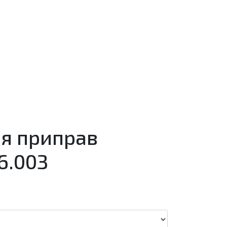
ля приправ
6.003