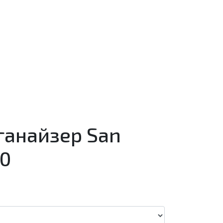
ганайзер San
00