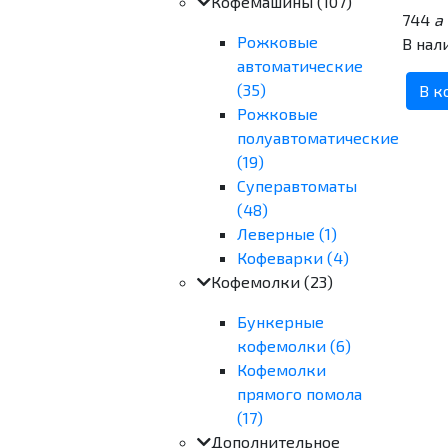
Кофемашины
(107)
744
a
Рожковые
В нал
автоматические
(35)
В к
Рожковые
полуавтоматические
(19)
Суперавтоматы
(48)
Леверные (1)
Кофеварки (4)
Кофемолки
(23)
Бункерные
кофемолки (6)
Кофемолки
прямого помола
(17)
Дополнительное